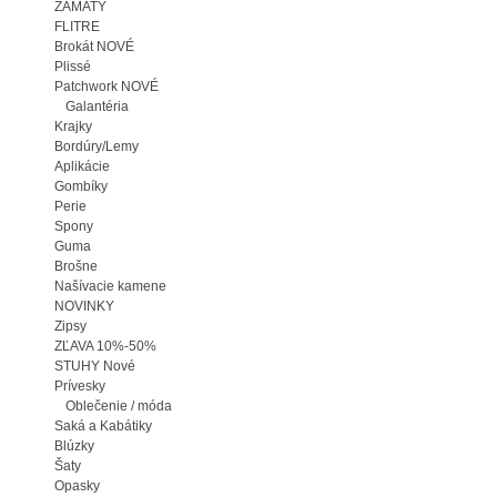
ZAMATY
FLITRE
Brokát NOVÉ
Plissé
Patchwork NOVÉ
Galantéria
Krajky
Bordúry/Lemy
Aplikácie
Gombíky
Perie
Spony
Guma
Brošne
Našívacie kamene
NOVINKY
Zipsy
ZĽAVA 10%-50%
STUHY Nové
Prívesky
Oblečenie / móda
Saká a Kabátiky
Blúzky
Šaty
Opasky