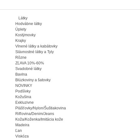
Látky
Hodvábne látky
Úplety
Kostýmovky
Krajky
Vlnené látky a kabátovky
Slávnostné látky a Tyly
Rôzne
ZĽAVA 10%-60%
Svadobné látky
Bavlna
Blúzkoviny a šatovky
NOVINKY
Podšívky
Kožušina
Exkluzivne
Plášťovky/Nylon/Šuštiakovina
Rifľovina/Denim/Jeans
Koža/Koženka/Imitácia kože
Madeira
Ľan
Viskóza