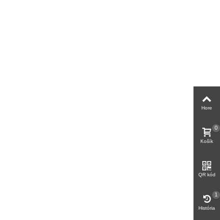
Hore
0
Košík
QR kód
1
História