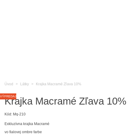
Úvod
>
Látky
>
Krajka Macramé Zľava 10%
VÝPREDAJ
Krajka Macramé Zľava 10%
Kód:
Mq-210
Exkluzívna krajka Macramé
vo fialovej ombre farbe