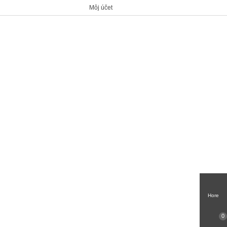
Môj účet
Hore
0