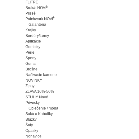
FLITRE
Brokát NOVÉ
Plissé
Patchwork NOVÉ
Galantéria
Krajky
Bordúry/Lemy
Aplikácie
Gombíky
Perie
Spony
Guma
Brošne
Našívacie kamene
NOVINKY
Zipsy
ZĽAVA 10%-50%
STUHY Nové
Prívesky
Oblečenie / móda
Saká a Kabátiky
Blúzky
Šaty
Opasky
Nohavice