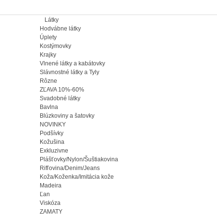
Látky
Hodvábne látky
Úplety
Kostýmovky
Krajky
Vlnené látky a kabátovky
Slávnostné látky a Tyly
Rôzne
ZĽAVA 10%-60%
Svadobné látky
Bavlna
Blúzkoviny a šatovky
NOVINKY
Podšívky
Kožušina
Exkluzivne
Plášťovky/Nylon/Šuštiakovina
Rifľovina/Denim/Jeans
Koža/Koženka/Imitácia kože
Madeira
Ľan
Viskóza
ZAMATY