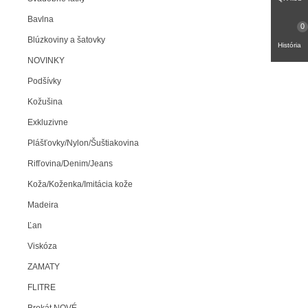
Bavlna
0
Blúzkoviny a šatovky
História
NOVINKY
Podšívky
Kožušina
Exkluzivne
Plášťovky/Nylon/Šuštiakovina
Rifľovina/Denim/Jeans
Koža/Koženka/Imitácia kože
Madeira
Ľan
Viskóza
ZAMATY
FLITRE