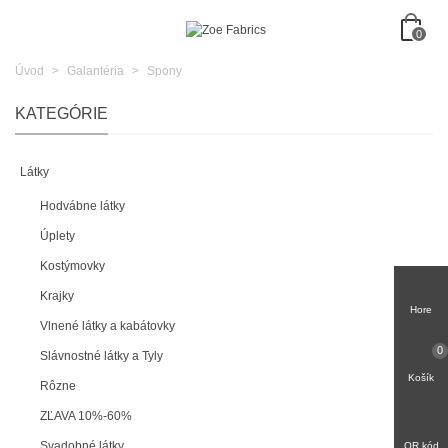
0
Úvod
>
Galantéria
>
Spony
KATEGÓRIE
Látky
Hodvábne látky
Úplety
Kostýmovky
Krajky
Hore
Vlnené látky a kabátovky
0
Slávnostné látky a Tyly
Košík
Rôzne
ZĽAVA 10%-60%
Svadobné látky
QR kód