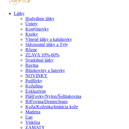
Látky
Hodvábne látky
Úplety
Kostýmovky
Krajky
Vlnené látky a kabátovky
Slávnostné látky a Tyly
Rôzne
ZĽAVA 10%-60%
Svadobné látky
Bavlna
Blúzkoviny a šatovky
NOVINKY
Podšívky
Kožušina
Exkluzivne
Plášťovky/Nylon/Šuštiakovina
Rifľovina/Denim/Jeans
Koža/Koženka/Imitácia kože
Madeira
Ľan
Viskóza
ZAMATY