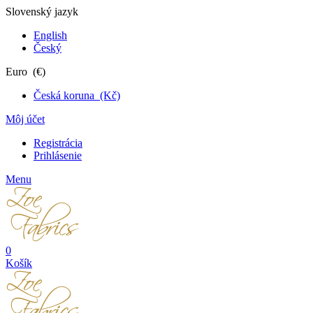
Slovenský jazyk
English
Český
Euro (€)
Česká koruna (Kč)
Môj účet
Registrácia
Prihlásenie
Menu
0
Košík