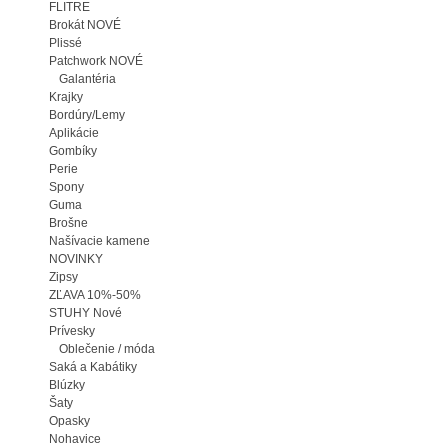
FLITRE
Brokát NOVÉ
Plissé
Patchwork NOVÉ
Galantéria
Krajky
Bordúry/Lemy
Aplikácie
Gombíky
Perie
Spony
Guma
Brošne
Našívacie kamene
NOVINKY
Zipsy
ZĽAVA 10%-50%
STUHY Nové
Prívesky
Oblečenie / móda
Saká a Kabátiky
Blúzky
Šaty
Opasky
Nohavice