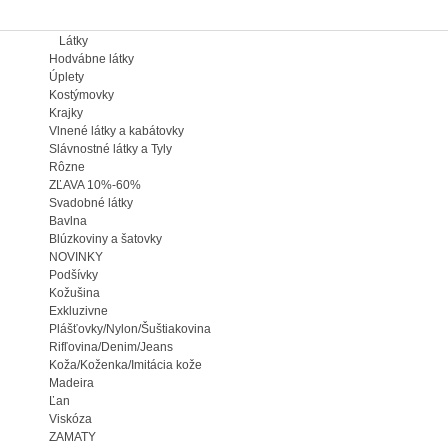
Látky
Hodvábne látky
Úplety
Kostýmovky
Krajky
Vlnené látky a kabátovky
Slávnostné látky a Tyly
Rôzne
ZĽAVA 10%-60%
Svadobné látky
Bavlna
Blúzkoviny a šatovky
NOVINKY
Podšívky
Kožušina
Exkluzivne
Plášťovky/Nylon/Šuštiakovina
Rifľovina/Denim/Jeans
Koža/Koženka/Imitácia kože
Madeira
Ľan
Viskóza
ZAMATY