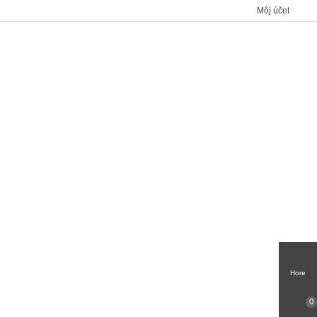
Môj účet
Hore
0