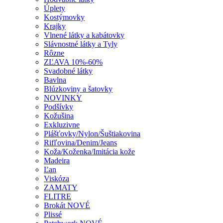
Vlnené látky a kabátovky
Slávnostné látky a Tyly
Rôzne
ZĽAVA 10%-60%
Svadobné látky
Bavlna
Blúzkoviny a šatovky
NOVINKY
Podšívky
Kožušina
Exkluzivne
Plášťovky/Nylon/Šuštiakovina
Rifľovina/Denim/Jeans
Koža/Koženka/Imitácia kože
Madeira
Ľan
Viskóza
ZAMATY
FLITRE
Brokát NOVÉ
Plissé
Patchwork NOVÉ
Galantéria
Krajky
Bordúry/Lemy