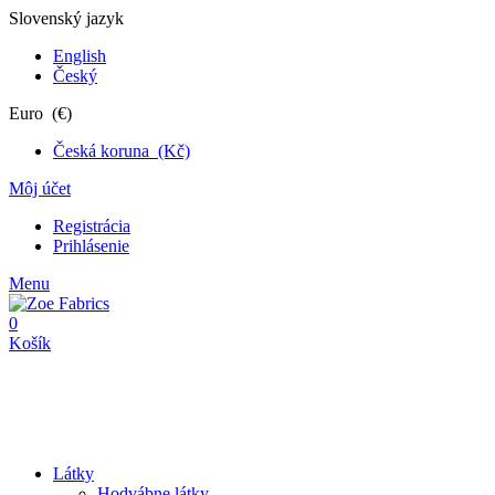
Slovenský jazyk
English
Český
Euro (€)
Česká koruna (Kč)
Môj účet
Registrácia
Prihlásenie
Menu
0
Košík
Látky
Hodvábne látky
Úplety
Kostýmovky
Krajky