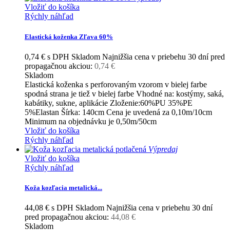
Vložiť do košíka
Rýchly náhľad
Elastická koženka Zľava 60%
0,74 €
s DPH
Skladom
Najnižšia cena v priebehu 30 dní pred
propagačnou akciou:
0,74 €
Skladom
Elastická koženka s perforovaným vzorom v bielej farbe
spodná strana je tiež v bielej farbe Vhodné na: kostýmy, saká,
kabátiky, sukne, aplikácie Zloženie:60%PU 35%PE
5%Elastan Šírka: 140cm Cena je uvedená za 0,10m/10cm
Minimum na objednávku je 0,50m/50cm
Vložiť do košíka
Rýchly náhľad
Výpredaj
Vložiť do košíka
Rýchly náhľad
Koža kozľacia metalická...
44,08 €
s DPH
Skladom
Najnižšia cena v priebehu 30 dní
pred propagačnou akciou:
44,08 €
Skladom