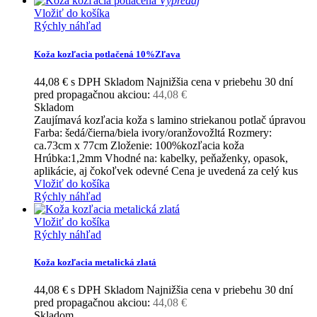
Výpredaj
Vložiť do košíka
Rýchly náhľad
Koža kozľacia potlačená 10%Zľava
44,08 €
s DPH
Skladom
Najnižšia cena v priebehu 30 dní
pred propagačnou akciou:
44,08 €
Skladom
Zaujímavá kozľacia koža s lamino striekanou potlač úpravou
Farba: šedá/čierna/biela ivory/oranžovožltá Rozmery:
ca.73cm x 77cm Zloženie: 100%kozľacia koža
Hrúbka:1,2mm Vhodné na: kabelky, peňaženky, opasok,
aplikácie, aj čokoľvek odevné Cena je uvedená za celý kus
Vložiť do košíka
Rýchly náhľad
Vložiť do košíka
Rýchly náhľad
Koža kozľacia metalická zlatá
44,08 €
s DPH
Skladom
Najnižšia cena v priebehu 30 dní
pred propagačnou akciou:
44,08 €
Skladom