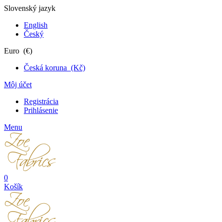
Slovenský jazyk
English
Český
Euro (€)
Česká koruna (Kč)
Môj účet
Registrácia
Prihlásenie
Menu
0
Košík