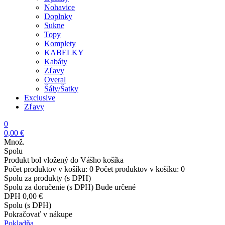
Nohavice
Doplnky
Sukne
Topy
Komplety
KABELKY
Kabáty
Zľavy
Overal
Šály/Šatky
Exclusive
Zľavy
0
0,00 €
Množ.
Spolu
Produkt bol vložený do Vášho košíka
Počet produktov v košíku:
0
Počet produktov v košíku:
0
Spolu za produkty (s DPH)
Spolu za doručenie (s DPH)
Bude určené
DPH
0,00 €
Spolu (s DPH)
Pokračovať v nákupe
Pokladňa