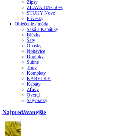
Zipsy
ZĽAVA 10%-50%
STUHY Nové
Prívesky
Oblečenie / móda
Saká a Kabátiky
Blúzky
Šaty
Opasky
Nohavice
Doplnky
Sukne
Topy
Komplety
KABELKY
Kabáty
Zľavy
Overal
Šály/Šatky
Najpredávanejšie