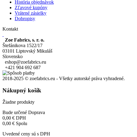
História objednávok
Zľavové kupóny
Vrátené zásielky
Dobropisy
Kontakt
Zoe Fabrics, s. r. o.
Štefánikova 1522/17
03101 Liptovský Mikuláš
Slovensko
eshop@zoefabrics.eu
+421 904 692 687
2018-2025 © zoefabrics.eu - Všetky autorské práva vyhradené.
Nákupný košík
Žiadne produkty
Bude určené
Doprava
0,00 €
DPH
0,00 €
Spolu
Uvedené ceny sú s DPH