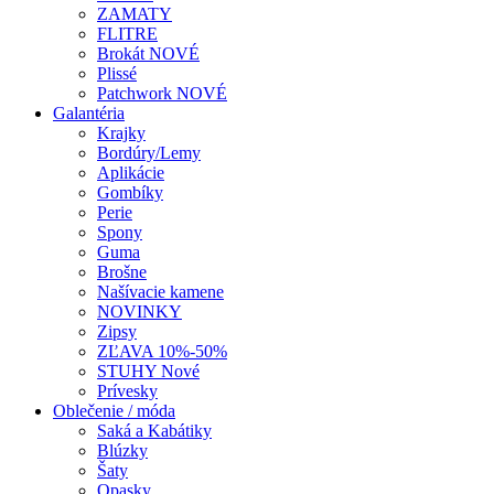
ZAMATY
FLITRE
Brokát NOVÉ
Plissé
Patchwork NOVÉ
Galantéria
Krajky
Bordúry/Lemy
Aplikácie
Gombíky
Perie
Spony
Guma
Brošne
Našívacie kamene
NOVINKY
Zipsy
ZĽAVA 10%-50%
STUHY Nové
Prívesky
Oblečenie / móda
Saká a Kabátiky
Blúzky
Šaty
Opasky