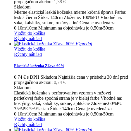
propagačnou akciou:
1,38 €
Skladom
Mierne elastická lesklá koženka mierne krčená úprava Farba:
lesklá čierna Šírka: 140cm Zloženie: 100%PU Vhodné na:
saká, kabátiky, sukne, rukávy a iné Cena je uvedená za
0,10m/10cm Minimum na objednávku je 0,50m/50cm
Vložiť do košíka
Rýchly náhľad
Výpredaj
Vložiť do košíka
Rýchly náhľad
Elastická koženka Zľava 60%
0,74 €
s DPH
Skladom
Najnižšia cena v priebehu 30 dní pred
propagačnou akciou:
0,74 €
Skladom
Elastická koženka s perforovaným vzorom v ružovej
perleťovej farbe spodná strana je v bielej farbe Vhodné na:
kostýmy, saká, kabátiky, sukne, aplikácie Zloženie:60%PU
35%PE 5%Elastan Šírka: 140cm Cena je uvedená za
0,10m/10cm Minimum na objednávku je 0,50m/50cm
Vložiť do košíka
Rýchly náhľad
Výpredaj