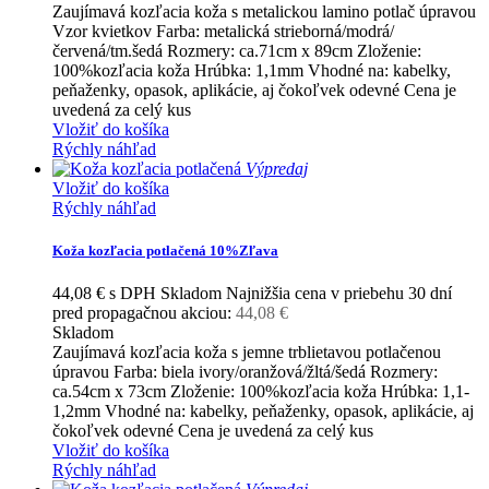
Zaujímavá kozľacia koža s metalickou lamino potlač úpravou
Vzor kvietkov Farba: metalická strieborná/modrá/
červená/tm.šedá Rozmery: ca.71cm x 89cm Zloženie:
100%kozľacia koža Hrúbka: 1,1mm Vhodné na: kabelky,
peňaženky, opasok, aplikácie, aj čokoľvek odevné Cena je
uvedená za celý kus
Vložiť do košíka
Rýchly náhľad
Výpredaj
Vložiť do košíka
Rýchly náhľad
Koža kozľacia potlačená 10%Zľava
44,08 €
s DPH
Skladom
Najnižšia cena v priebehu 30 dní
pred propagačnou akciou:
44,08 €
Skladom
Zaujímavá kozľacia koža s jemne trblietavou potlačenou
úpravou Farba: biela ivory/oranžová/žltá/šedá Rozmery:
ca.54cm x 73cm Zloženie: 100%kozľacia koža Hrúbka: 1,1-
1,2mm Vhodné na: kabelky, peňaženky, opasok, aplikácie, aj
čokoľvek odevné Cena je uvedená za celý kus
Vložiť do košíka
Rýchly náhľad