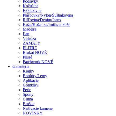
Podšívky
Kožušina
Exkluzivne
Plášťovky/Nylon/Šuštiakovina
Rifľovina/Denim/Jeans
Koža/Koženka/Imitácia kože
Madeira
Ľan
Viskóza
ZAMATY
FLITRE
Brokát NOVÉ
Plissé
Patchwork NOVÉ
Galantéria
Krajky
Bordúry/Lemy
Aplikácie
Gombíky
Perie
Spony
Guma
Brošne
Našívacie kamene
NOVINKY