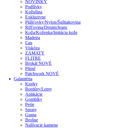
NOVINKY
Podšívky
Kožušina
Exkluzivne
Plášťovky/Nylon/Šuštiakovina
Rifľovina/Denim/Jeans
Koža/Koženka/Imitácia kože
Madeira
Ľan
Viskóza
ZAMATY
FLITRE
Brokát NOVÉ
Plissé
Patchwork NOVÉ
Galantéria
Krajky
Bordúry/Lemy
Aplikácie
Gombíky
Perie
Spony
Guma
Brošne
Našívacie kamene