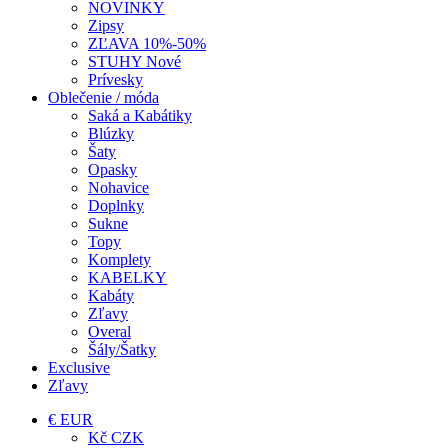
NOVINKY
Zipsy
ZĽAVA 10%-50%
STUHY Nové
Prívesky
Oblečenie / móda
Saká a Kabátiky
Blúzky
Šaty
Opasky
Nohavice
Doplnky
Sukne
Topy
Komplety
KABELKY
Kabáty
Zľavy
Overal
Šály/Šatky
Exclusive
Zľavy
€ EUR
Kč CZK