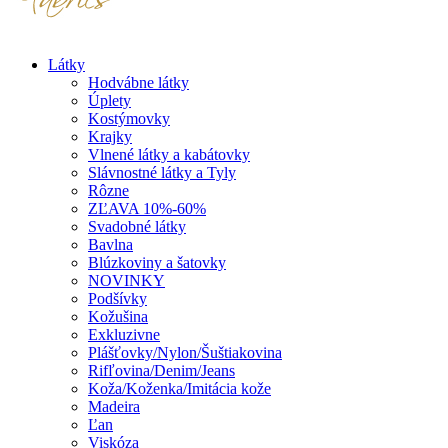
Látky
Hodvábne látky
Úplety
Kostýmovky
Krajky
Vlnené látky a kabátovky
Slávnostné látky a Tyly
Rôzne
ZĽAVA 10%-60%
Svadobné látky
Bavlna
Blúzkoviny a šatovky
NOVINKY
Podšívky
Kožušina
Exkluzivne
Plášťovky/Nylon/Šuštiakovina
Rifľovina/Denim/Jeans
Koža/Koženka/Imitácia kože
Madeira
Ľan
Viskóza