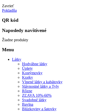
Zavrieť
Pokladňa
QR kód
Naposledy navštívené
Žiadne produkty
Menu
Látky
Hodvábne látky
Úplety
Kostýmovky
Krajky
Vlnené látky a kabátovky
Slávnostné látky a Tyly
Rôzne
ZĽAVA 10%-60%
Svadobné látky
Bavlna
Blúzkoviny a šatovky