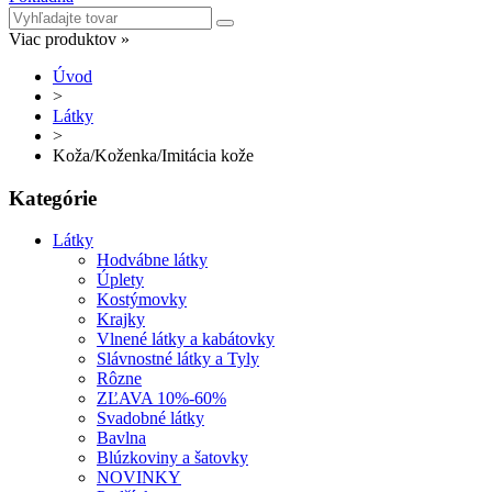
Viac produktov »
Úvod
>
Látky
>
Koža/Koženka/Imitácia kože
Kategórie
Látky
Hodvábne látky
Úplety
Kostýmovky
Krajky
Vlnené látky a kabátovky
Slávnostné látky a Tyly
Rôzne
ZĽAVA 10%-60%
Svadobné látky
Bavlna
Blúzkoviny a šatovky
NOVINKY