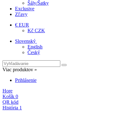
Šály/Šatky
Exclusive
Zľavy
€ EUR
Kč CZK
Slovenský
English
Český
Viac produktov »
Prihlásenie
Hore
Košík
0
QR kód
História
1