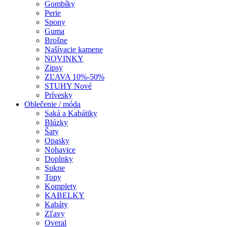
Gombíky
Perie
Spony
Guma
Brošne
Našívacie kamene
NOVINKY
Zipsy
ZĽAVA 10%-50%
STUHY Nové
Prívesky
Oblečenie / móda
Saká a Kabátiky
Blúzky
Šaty
Opasky
Nohavice
Doplnky
Sukne
Topy
Komplety
KABELKY
Kabáty
Zľavy
Overal