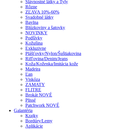
Slávnostné látky a Tyly
Rôzne
ZĽAVA 10%-60%
Svadobné látky
Bavlna
Blúzkoviny a šatovky
NOVINKY
Podšívky
Kožušina
Exkluzivne
Plášťovky/Nylon/Šuštiakovina
Rifľovina/Denim/Jeans
Koža/Koženka/Imitácia kože
Madeira
Ľan
Viskóza
ZAMATY
FLITRE
Brokát NOVÉ
Plissé
Patchwork NOVÉ
Galantéria
Krajky
Bordúry/Lemy
Aplikácie