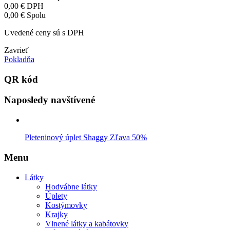
0,00 €
DPH
0,00 €
Spolu
Uvedené ceny sú s DPH
Zavrieť
Pokladňa
QR kód
Naposledy navštívené
Pleteninový úplet Shaggy Zľava 50%
Menu
Látky
Hodvábne látky
Úplety
Kostýmovky
Krajky
Vlnené látky a kabátovky