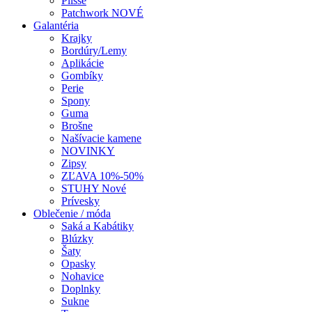
Plissé
Patchwork NOVÉ
Galantéria
Krajky
Bordúry/Lemy
Aplikácie
Gombíky
Perie
Spony
Guma
Brošne
Našívacie kamene
NOVINKY
Zipsy
ZĽAVA 10%-50%
STUHY Nové
Prívesky
Oblečenie / móda
Saká a Kabátiky
Blúzky
Šaty
Opasky
Nohavice
Doplnky
Sukne