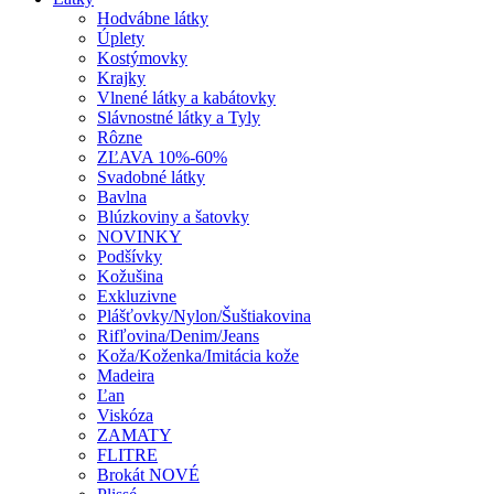
Hodvábne látky
Úplety
Kostýmovky
Krajky
Vlnené látky a kabátovky
Slávnostné látky a Tyly
Rôzne
ZĽAVA 10%-60%
Svadobné látky
Bavlna
Blúzkoviny a šatovky
NOVINKY
Podšívky
Kožušina
Exkluzivne
Plášťovky/Nylon/Šuštiakovina
Rifľovina/Denim/Jeans
Koža/Koženka/Imitácia kože
Madeira
Ľan
Viskóza
ZAMATY
FLITRE
Brokát NOVÉ