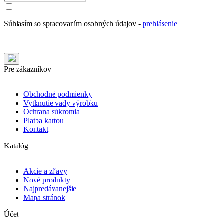
Súhlasím so spracovaním osobných údajov -
prehlásenie
Pre zákazníkov
Obchodné podmienky
Vytknutie vady výrobku
Ochrana súkromia
Platba kartou
Kontakt
Katalóg
Akcie a zľavy
Nové produkty
Najpredávanejšie
Mapa stránok
Účet