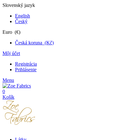
Slovenský jazyk
English
Český
Euro (€)
Česká koruna (Kč)
Môj účet
Registrácia
Prihlásenie
Menu
0
Košík
Látky