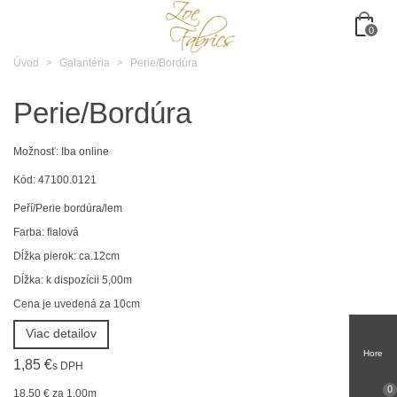
0
Úvod
>
Galantéria
>
Perie/Bordúra
Perie/Bordúra
Možnosť:
Iba online
Kód:
47100.0121
Peří/Perie bordúra/lem
Farba: fialová
Dĺžka pierok: ca.12cm
Dĺžka: k dispozícii 5,00m
Cena je uvedená za 10cm
Viac detailov
Hore
1,85 €
s DPH
0
18,50 €
za 1.00m