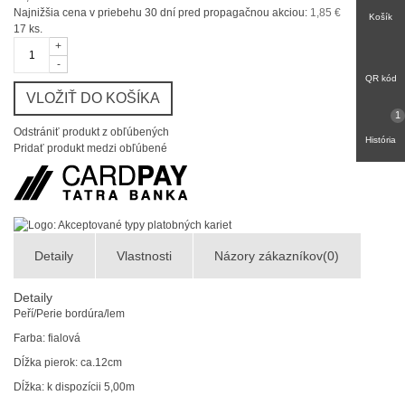
Najnižšia cena v priebehu 30 dní pred propagačnou akciou:
1,85 €
Košík
17
ks.
+
-
QR kód
VLOŽIŤ DO KOŠÍKA
1
Odstrániť produkt z obľúbených
História
Pridať produkt medzi obľúbené
Detaily
Vlastnosti
Názory zákazníkov(0)
Detaily
Peří/Perie bordúra/lem
Farba: fialová
Dĺžka pierok: ca.12cm
Dĺžka: k dispozícii 5,00m