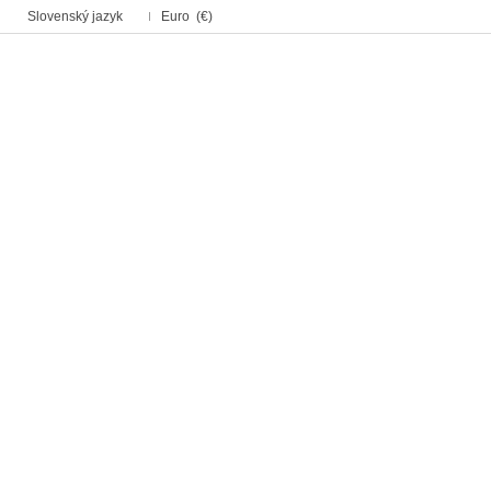
Slovenský jazyk
Euro (€)
Lát
Hodvá
Úplet
Kost
Krajk
Vlnen
Slávn
Rôzn
ZĽAV
Svado
Bavln
Blúzk
NOVI
Podší
Kožuš
Exklu
Plášť
Rifľo
Koža/
Made
Ľan
Viskó
ZAMA