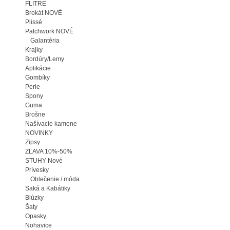
RE
át NOVÉ
é
hwork NOVÉ
antéria
y
ry/Lemy
ácie
íky
y
a
ne
acie kamene
NKY
A 10%-50%
Y Nové
sky
ečenie / móda
a Kabátiky
y
ky
vice