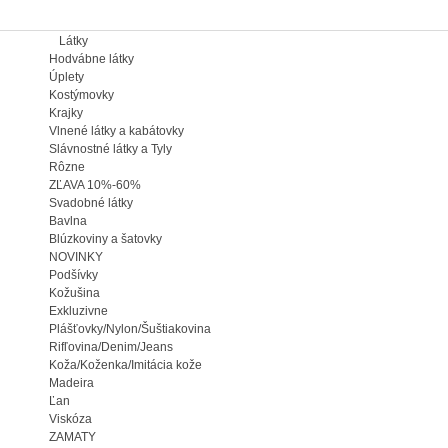
ky
bne látky
y
ýmovky
y
é látky a kabátovky
ostné látky a Tyly
e
A 10%-60%
bné látky
a
oviny a šatovky
NKY
vky
ina
zivne
ovky/Nylon/Šuštiakovina
vina/Denim/Jeans
Koženka/Imitácia kože
ira
za
TY