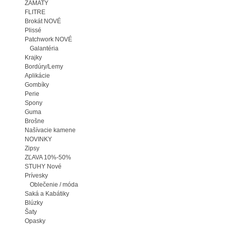
ZAMATY
FLITRE
Brokát NOVÉ
Plissé
Patchwork NOVÉ
Galantéria
Krajky
Bordúry/Lemy
Aplikácie
Gombíky
Perie
Spony
Guma
Brošne
Našívacie kamene
NOVINKY
Zipsy
ZĽAVA 10%-50%
STUHY Nové
Prívesky
Oblečenie / móda
Saká a Kabátiky
Blúzky
Šaty
Opasky