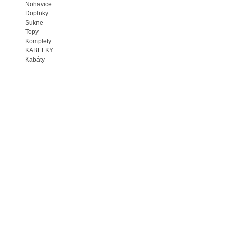
Nohavice
Doplnky
Sukne
Topy
Komplety
KABELKY
Kabáty
Zľavy
Overal
Šály/Šatky
Exclusive
Zľavy
NEPREHLIADNITE
Organza Zľava 10%
Vložiť do košíka
2,51 €
Najnižšia cena v priebehu 30 dní pred propagačnou akciou:
2,51 €