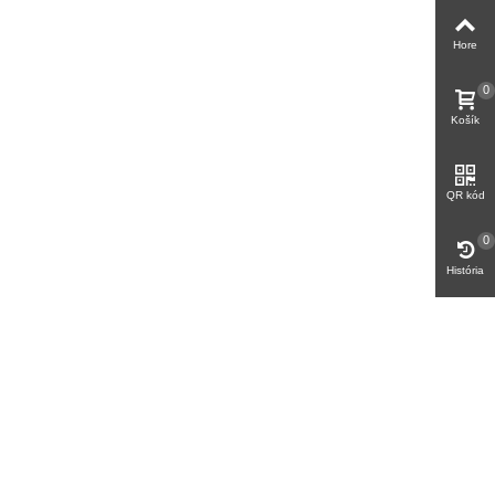
Hore
0
Košík
QR kód
0
História