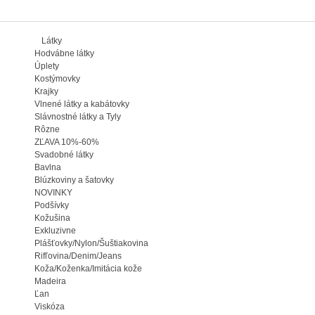
Látky
Hodvábne látky
Úplety
Kostýmovky
Krajky
Vlnené látky a kabátovky
Slávnostné látky a Tyly
Rôzne
ZĽAVA 10%-60%
Svadobné látky
Bavlna
Blúzkoviny a šatovky
NOVINKY
Podšívky
Kožušina
Exkluzivne
Plášťovky/Nylon/Šuštiakovina
Rifľovina/Denim/Jeans
Koža/Koženka/Imitácia kože
Madeira
Ľan
Viskóza