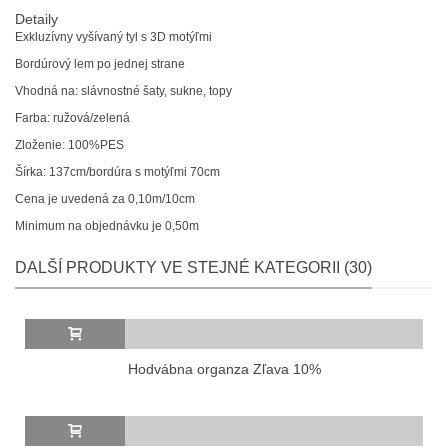
Detaily
Exkluzívny vyšívaný tyl s 3D motýľmi
Bordúrový lem po jednej strane
Vhodná na: slávnostné šaty, sukne, topy
Farba: ružová/zelená
Zloženie: 100%PES
Šírka: 137cm/bordúra s motýľmi 70cm
Cena je uvedená za 0,10m/10cm
Minimum na objednávku je 0,50m
DALŠÍ PRODUKTY VE STEJNÉ KATEGORII (30)
Hodvábna organza Zľava 10%