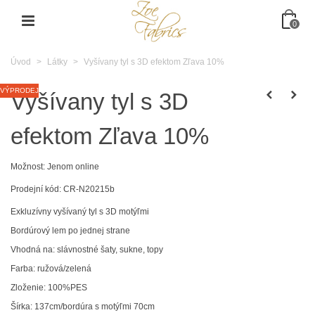
0
Úvod
>
Látky
>
Vyšívany tyl s 3D efektom Zľava 10%
VÝPRODEJ
Vyšívany tyl s 3D
efektom Zľava 10%
Možnost:
Jenom online
Prodejní kód:
CR-N20215b
Exkluzívny vyšívaný tyl s 3D motýľmi
Bordúrový lem po jednej strane
Vhodná na: slávnostné šaty, sukne, topy
Farba: ružová/zelená
Zloženie: 100%PES
Šírka: 137cm/bordúra s motýľmi 70cm