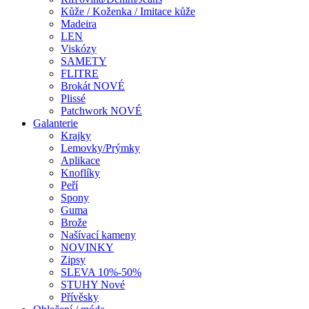
Kůže / Koženka / Imitace kůže
Madeira
LEN
Viskózy
SAMETY
FLITRE
Brokát NOVÉ
Plissé
Patchwork NOVÉ
Galanterie
Krajky
Lemovky/Prýmky
Aplikace
Knoflíky
Peří
Spony
Guma
Brože
Našívací kameny
NOVINKY
Zipsy
SLEVA 10%-50%
STUHY Nové
Přívěsky