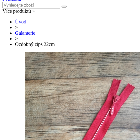
Více produktů »
Úvod
>
Galanterie
>
Ozdobný zips 22cm