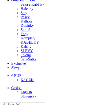
Oblečení / móda
Saká a Kabátky
Halenky
Šaty
Pásky
Kalhoty
Doplňky
Sukně
Topy
Komplety
KABELKY
Kabáty
SLEVY
Overal
Šály/Šatky
Exclusive
Slevy
€ EUR
Kč CZK
Český
English
Slovenský